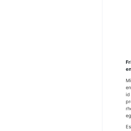
Fr
en
Mi
en
id
pr
rh
eg
Es