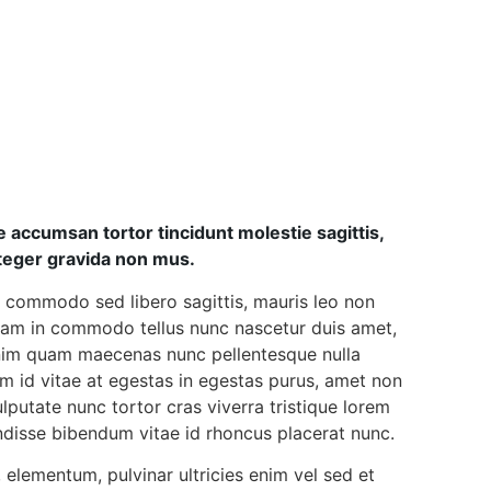
 accumsan tortor tincidunt molestie sagittis,
nteger gravida non mus.
et commodo sed libero sagittis, mauris leo non
tiam in commodo tellus nunc nascetur duis amet,
s enim quam maecenas nunc pellentesque nulla
am id vitae at egestas in egestas purus, amet non
ulputate nunc tortor cras viverra tristique lorem
endisse bibendum vitae id rhoncus placerat nunc.
, elementum, pulvinar ultricies enim vel sed et