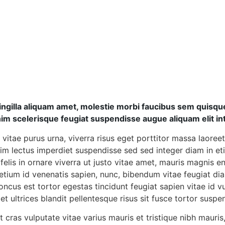
ingilla aliquam amet, molestie morbi faucibus sem quisque
im scelerisque feugiat suspendisse augue aliquam elit i
 vitae purus urna, viverra risus eget porttitor massa laore
im lectus imperdiet suspendisse sed sed integer diam in e
 felis in ornare viverra ut justo vitae amet, mauris magni
etium id venenatis sapien, nunc, bibendum vitae feugiat di
oncus est tortor egestas tincidunt feugiat sapien vitae id v
et ultrices blandit pellentesque risus sit fusce tortor susp
t cras vulputate vitae varius mauris et tristique nibh mauris