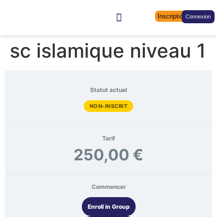
Inscription
Connexion
Qui sommes nous ?
Soutenez-nous
sc islamique niveau 1
Statut actuel
NON-INSCRIT
Tarif
250,00 €
Commencer