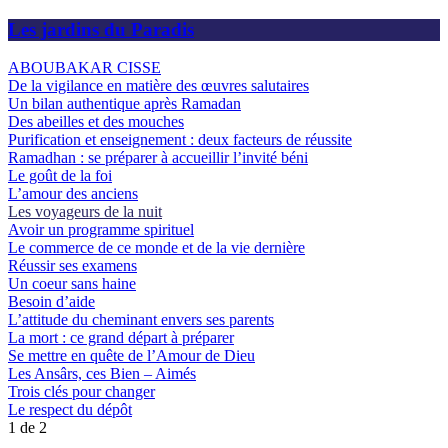
Les jardins du Paradis
ABOUBAKAR CISSE
De la vigilance en matière des œuvres salutaires
Un bilan authentique après Ramadan
Des abeilles et des mouches
Purification et enseignement : deux facteurs de réussite
Ramadhan : se préparer à accueillir l’invité béni
Le goût de la foi
L’amour des anciens
Les voyageurs de la nuit
Avoir un programme spirituel
Le commerce de ce monde et de la vie dernière
Réussir ses examens
Un coeur sans haine
Besoin d’aide
L’attitude du cheminant envers ses parents
La mort : ce grand départ à préparer
Se mettre en quête de l’Amour de Dieu
Les Ansârs, ces Bien – Aimés
Trois clés pour changer
Le respect du dépôt
1 de 2